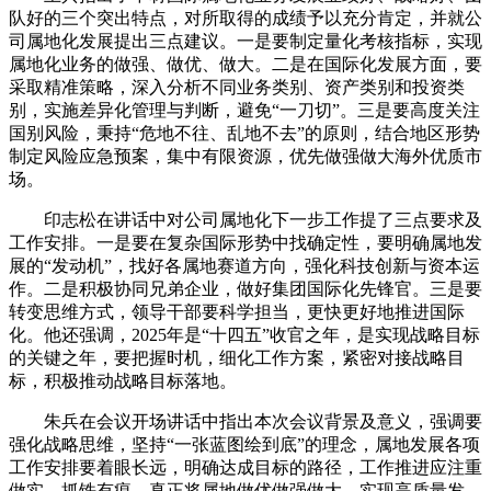
队好的三个突出特点，对所取得的成绩予以充分肯定，并就公
司属地化发展提出三点建议。一是要制定量化考核指标，实现
属地化业务的做强、做优、做大。二是在国际化发展方面，要
采取精准策略，深入分析不同业务类别、资产类别和投资类
别，实施差异化管理与判断，避免“一刀切”。三是要高度关注
国别风险，秉持“危地不往、乱地不去”的原则，结合地区形势
制定风险应急预案，集中有限资源，优先做强做大海外优质市
场。
印志松在讲话中对公司属地化下一步工作提了三点要求及
工作安排。一是要在复杂国际形势中找确定性，要明确属地发
展的“发动机”，找好各属地赛道方向，强化科技创新与资本运
作。二是积极协同兄弟企业，做好集团国际化先锋官。三是要
转变思维方式，领导干部要科学担当，更快更好地推进国际
化。他还强调，2025年是“十四五”收官之年，是实现战略目标
的关键之年，要把握时机，细化工作方案，紧密对接战略目
标，积极推动战略目标落地。
朱兵在会议开场讲话中指出本次会议背景及意义，强调要
强化战略思维，坚持“一张蓝图绘到底”的理念，属地发展各项
工作安排要着眼长远，明确达成目标的路径，工作推进应注重
做实，抓铁有痕，真正将属地做优做强做大，实现高质量发