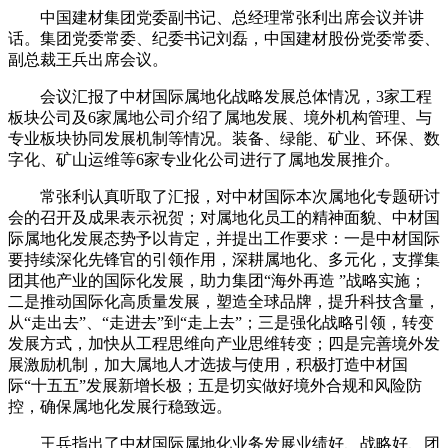
中国建材集团党委副书记、总经理常张利出席会议并讲
话。集团党委常委、纪委书记刘磊，中国建材股份党委常委、
副总裁王兵出席会议。
会议汇报了中材国际属地化战略发展总体情况，3家工程
板块公司及6家属地公司介绍了属地发展、境外机构管理、与
专业板块协同发展机制等情况。装备、绿能、矿业、环保、数
字化、矿山运维等6家专业化公司进行了属地发展推介。
常张利认真听取了汇报，对中材国际本次属地化专题研讨
会的召开及成果表示祝贺；对属地化员工的精神面貌、中材国
际属地化发展态势予以肯定，并提出工作要求：一是中材国际
要持续深化先锋官的引领作用，深耕属地化、多元化，支撑集
团其他产业的国际化发展，助力集团“海外再造 ”战略实施；
二是推动国际化高质量发展，塑造全球品牌，提升科技含量，
从“走出去”、“走进去”到“走上去”；三是强化战略引领，转变
发展方式，加快从工程思维向产业思维转变；四是完善境外发
展激励机制，加大属地人才选拔与使用，积极打造中材国
际“十五五”发展新增长极；五是切实做好境外合规和风险防
控，确保属地化发展行稳致远。
王兵指出了中材国际属地化业务发展业绩好、战略好、团