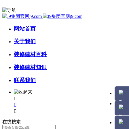
网站首页
关于我们
装修建材百科
装修建材知识
联系我们



在线搜索