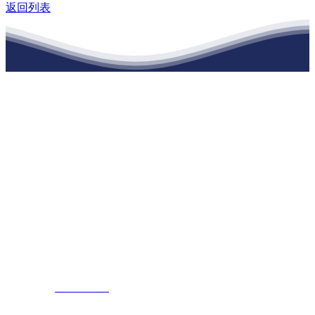
返回列表
江苏J9集团官网j9.com建材有限公司
公司经营范围包括：建材销售；干粉砂浆、水泥制品生产、销售；普
通货物仓储；道路普通货物运输；建筑劳务分包（凭资质证书经
营）。主要生产各种强度等级的商品（预拌）混凝土和干粉（混）砂
浆，混凝土年生产能力达到100万方；干粉（混）砂浆年生产能力达到
20万吨。
地 址：南通市滨海园区东晋村八组江苏J9集团官网j9.com建材有限
公司
客服热线：
17712222822
张经理
邮 箱：
445721731@qq.com